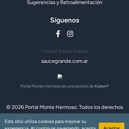
Sugerencias y Retroalimentación
Síguenos
Conocé Sauce Grande
saucegrande.com.ar
Portal Monte Hermoso es una división de
Kuken®
© 2026 Portal Monte Hermoso. Todos los derechos
reservados.
Este sitio utiliza cookies para mejorar su
Desarrollado por
Rho Sagittarii - Soluciones informáticas
experiencia. Al continuar navegando, acepta
Aceptar